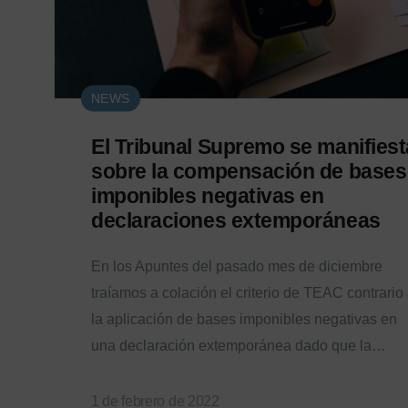
NEWS
El Tribunal Supremo se manifiest
sobre la compensación de bases
imponibles negativas en
declaraciones extemporáneas
En los Apuntes del pasado mes de diciembre
traíamos a colación el criterio de TEAC contrario
la aplicación de bases imponibles negativas en
una declaración extemporánea dado que la…
1 de febrero de 2022