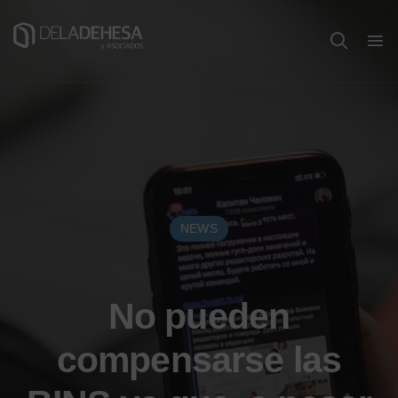
NEWS
No pueden
compensarse las