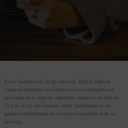
En su Sentencia de 22 de marzo de 2024 el Tribunal
Supremo interpreta los límites a la deducibilidad fiscal
derivados de la regla de imputación temporal del artículo
11.3 de la Ley del Impuesto sobre Sociedades de los
gastos contabilizados en un ejercicio posterior al de su
devengo.