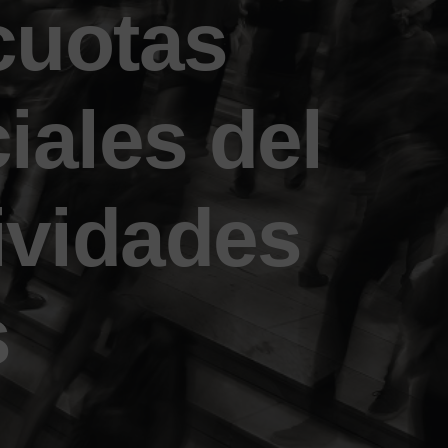
 cuotas
iales del
ividades
s