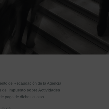
mento de Recaudación de la Agencia
s del
Impuesto sobre Actividades
r de pago de dichas cuotas.
lusive.