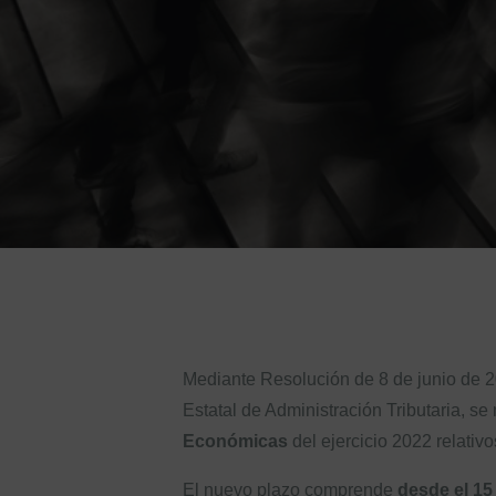
Mediante Resolución de 8 de junio de 
Estatal de Administración Tributaria, se
Económicas
del ejercicio 2022 relativ
El nuevo plazo comprende
desde el 15