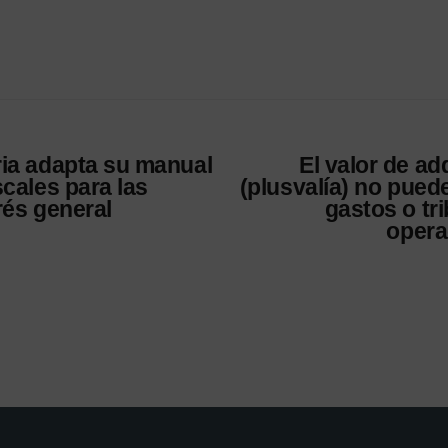
ria adapta su manual
El valor de ad
scales para las
(plusvalía) no pued
rés general
gastos o tr
opera