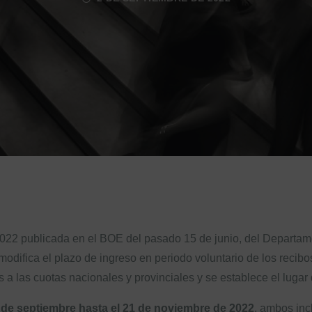
2022 publicada en el BOE del pasado 15 de junio, del Departa
 modifica el plazo de ingreso en periodo voluntario de los recibo
os a las cuotas nacionales y provinciales y se establece el luga
 de septiembre hasta el 21 de noviembre de 2022
, ambos inc