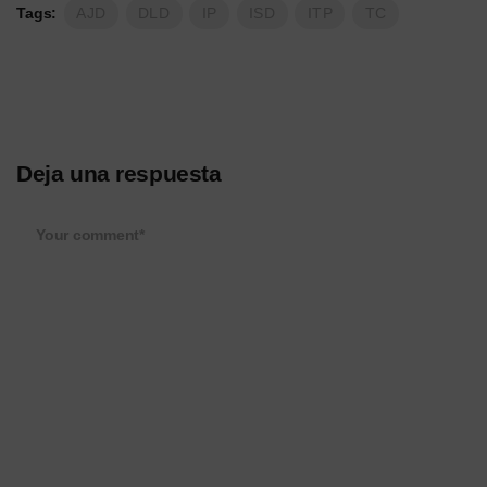
Tags:
AJD
DLD
IP
ISD
ITP
TC
Deja una respuesta
Your comment*