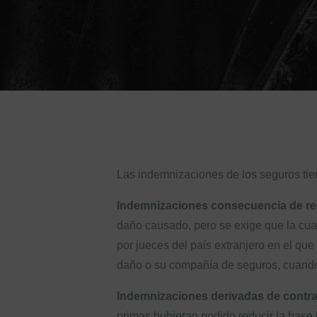
Las indemnizaciones de los seguros tiene
Indemnizaciones consecuencia de res
daño causado, pero se exige que la cuan
por jueces del país extranjero en el qu
daño o su compañía de seguros, cuando 
Indemnizaciones derivadas de contra
primas hubieran podido reducir la base 