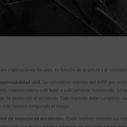
n implicaciones fiscales, en función de la póliza y el concepto
ponsabilidad civil.
Se consideran exentas del IRPF por respo
tía indemnizatoria esté legal o judicialmente reconocida, ya s
e se ha producido el accidente. Este requisito debe cumplirse, 
este hubiera asegurado el riesgo.
tos de seguros de accidentes.
Están también exentas las ind
imponible por aportaciones a sistemas de previsión social inst