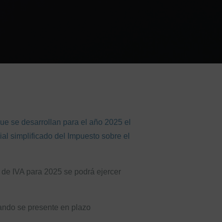
e se desarrollan para el año 2025 el
al simplificado del Impuesto sobre el
 de IVA para 2025 se podrá ejercer
ando se presente en plazo