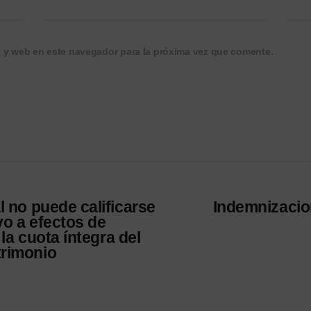
o y web en este navegador para la próxima vez que comente.
l no puede calificarse
Indemnizacio
vo a efectos de
 la cuota íntegra del
trimonio