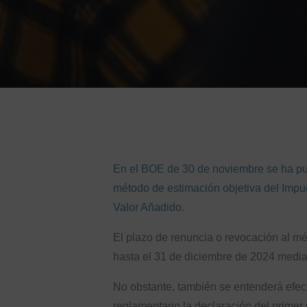
En el BOE de 30 de noviembre se ha pub
método de estimación objetiva del Impue
Valor Añadido
.
El plazo de renuncia o revocación al mé
hasta el 31 de diciembre de 2024 median
No obstante, también se entenderá efec
reglamentario la declaración del primer