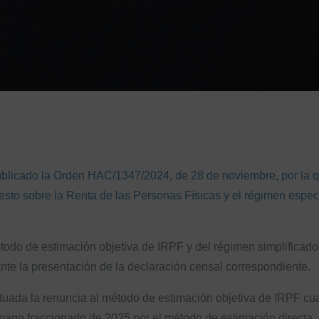
licado la Orden HAC/1347/2024, de 28 de noviembre, por la qu
sto sobre la Renta de las Personas Físicas y el régimen especi
todo de estimación objetiva de IRPF y del régimen simplificado
te la presentación de la declaración censal correspondiente.
tuada la renuncia al método de estimación objetiva de IRPF cu
 pago fraccionado de 2025 por el método de estimación directa.