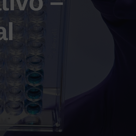
tivo –
al