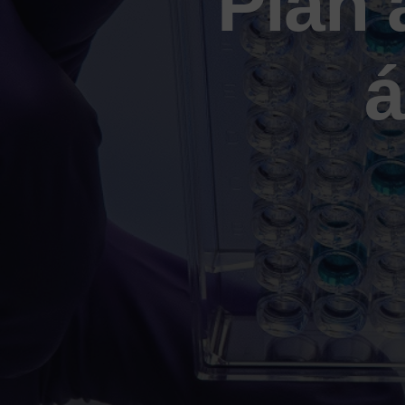
Plan 
á