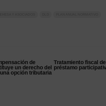
DEHESA Y ASOCIADOS
DLD
PLAN ANUAL NORMATIVO
mpensación de
Tratamiento fiscal de
tituye un derecho del
préstamo participati
una opción tributaria