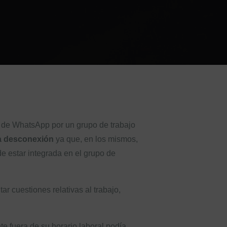
s de WhatsApp por un grupo de trabajo
la desconexión
ya que, en los mismos,
e estar integrada en el grupo de
 cuestiones relativas al trabajo,
e fuera de su horario laboral podía