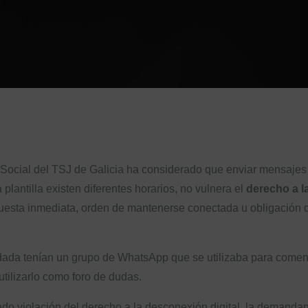
o Social del TSJ de Galicia ha considerado que enviar mensaje
 plantilla existen diferentes horarios, no vulnera el
derecho a 
uesta inmediata, orden de mantenerse conectada u obligación d
da tenían un grupo de WhatsApp que se utilizaba para comentar
y utilizarlo como foro de dudas.
do violación del derecho a la desconexión digital, la demandant