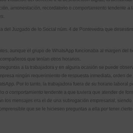
ción, amonestación, recordatorio o comportamiento tendente a
s.
ia del Juzgado de lo Social núm. 4 de Pontevedra que desestimó
s, aunque el grupo de WhatsApp funcionaba al margen del hora
s compañeros que tenían otros horarios
.
guntas a la trabajadora y en alguna ocasión se puede observa
empresa ningún requerimiento de respuesta inmediata, orden de
tsApp. Por lo tanto, la trabajadora fuera de su horario laboral 
io o comportamiento tendente a que tuviera que atender de fo
 los mensajes era el de una subrogación empresarial, siendo l
comprensible que se le hiciesen preguntas a ella por tener cierto