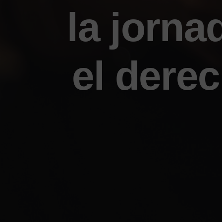
la jorna
el dere