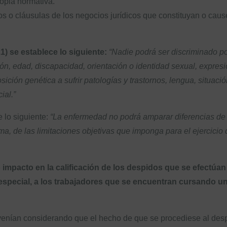
ropia normativa.
os o cláusulas de los negocios jurídicos que constituyan o cau
.1) se establece lo siguiente:
“Nadie podrá ser discriminado po
inión, edad, discapacidad, orientación o identidad sexual, expre
sición genética a sufrir patologías y trastornos, lengua, situac
ial.”
 lo siguiente:
“La enfermedad no podrá amparar diferencias de tr
ma, de las limitaciones objetivas que imponga para el ejercicio
impacto en la calificación de los despidos que se efectúan
especial, a los trabajadores que se encuentran cursando un
 venían considerando que el hecho de que se procediese al desp