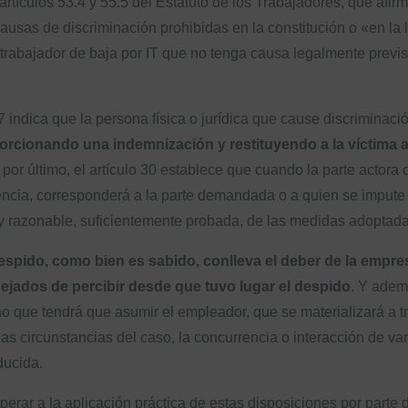
rtículos 53.4 y 55.5 del Estatuto de los Trabajadores, que afi
ausas de discriminación prohibidas en la constitución o «en la l
abajador de baja por IT que no tenga causa legalmente prevista 
7 indica que la persona física o jurídica que cause discriminaci
cionando una indemnización y restituyendo a la víctima a l
 por último, el artículo 30 establece que cuando la parte actora 
encia, corresponderá a la parte demandada o a quien se impute l
a y razonable, suficientemente probada, de las medidas adoptada
espido, como bien es sabido, conlleva el deber de la empres
dejados de percibir desde que tuvo lugar el despido
. Y ademá
ño que tendrá que asumir el empleador, que se materializará a 
las circunstancias del caso, la concurrencia o interacción de va
ducida.
perar a la aplicación práctica de estas disposiciones por parte