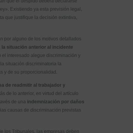
rman que el despido deberá declararse
ey». Existiendo ya esta previsión legal,
que justifique la decisión extintiva,
ón por alguno de los motivos detallados
a situación anterior al incidente
o el interesado alegue discriminación y
a situación discriminatoria la
s y de su proporcionalidad.
a de readmitir al trabajador y
s de lo anterior, en virtud del artículo
través de una
indemnización por daños
rias causas de discriminación previstas
 de los Tribunales, las empresas deben