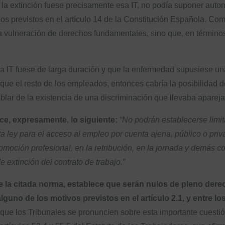
a la extinción fuese precisamente esa IT, no podía suponer aut
nos previstos en el artículo 14 de la Constitución Española. Co
na vulneración de derechos fundamentales, sino que, en término
a IT fuese de larga duración y que la enfermedad supusiese una
que el resto de los empleados, entonces cabría la posibilidad 
ablar de la existencia de una discriminación que llevaba aparej
ece, expresamente, lo siguiente:
“No podrán establecerse limi
a ley para el acceso al empleo por cuenta ajena, público o privad
omoción profesional, en la retribución, en la jornada y demás c
 extinción del contrato de trabajo.”
 de la citada norma, establece que serán nulos de pleno der
guno de los motivos previstos en el artículo 2.1, y entre l
 que los Tribunales se pronuncien sobre esta importante cuestión