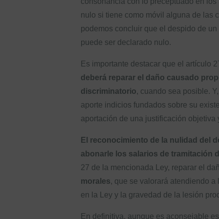
consonancia con lo preceptuado en los a
nulo si tiene como móvil alguna de las c
podemos concluir que el despido de un tr
puede ser declarado nulo.
Es importante destacar que el artículo 2
deberá reparar el daño causado propor
discriminatorio
, cuando sea posible. Y,
aporte indicios fundados sobre su exist
aportación de una justificación objetiv
El reconocimiento de la nulidad del d
abonarle los salarios de tramitación 
27 de la mencionada Ley, reparar el da
morales
, que se valorará atendiendo a 
en la Ley y la gravedad de la lesión pro
En definitiva, aunque es aconsejable es