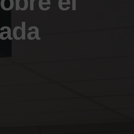
obre el
nada