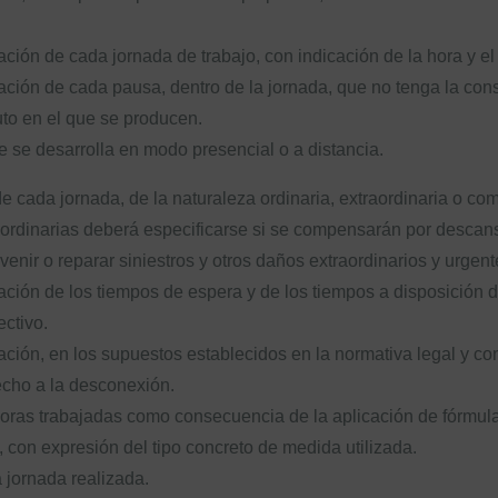
ización de cada jornada de trabajo, con indicación de la hora y e
ización de cada pausa, dentro de la jornada, que no tenga la con
uto en el que se producen.
ue se desarrolla en modo presencial o a distancia.
 de cada jornada, de la naturaleza ordinaria, extraordinaria o c
ordinarias deberá especificarse si se compensarán por descanso 
enir o reparar siniestros y otros daños extraordinarios y urgent
ización de los tiempos de espera y de los tiempos a disposición
ctivo.
ización, en los supuestos establecidos en la normativa legal y co
recho a la desconexión.
 horas trabajadas como consecuencia de la aplicación de fórmulas
a, con expresión del tipo concreto de medida utilizada.
a jornada realizada.