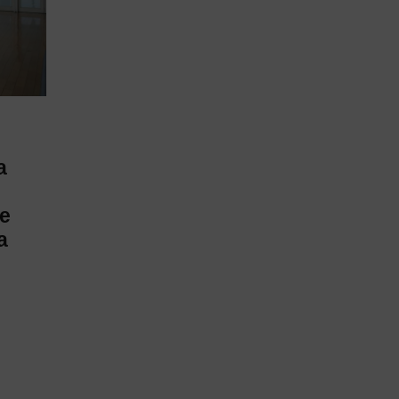
a
de
a