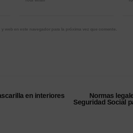
Your email*
Yo
o y web en este navegador para la próxima vez que comente.
scarilla en interiores
Normas legale
Seguridad Social pa